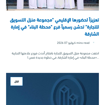
تعزيزاً لحضورها الإقليمي "مجموعة منزل التسويق
للتجارة" تدشن رسمياً فرع "محطة البناء" في إمارة
الشارقة
4 mins read
2026 يوليو 07
احتفت مجموعة منزل التسويق للتجارة بافتتاح أحدث فروع علامتها التجارية
«محطة البناء» في إمارة الشارقة، في خطوة جديدة ضمن ا...
الكل